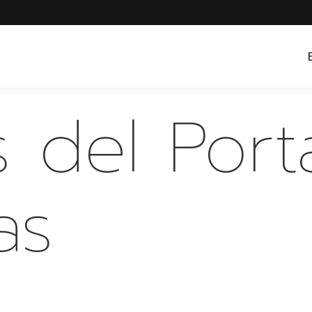
 del Porta
as