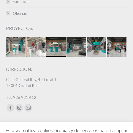
Farmacias
Oficinas
PROYECTOS:
DIRECCIÓN:
Calle General Rey, 4 – Local 1
13001 Ciudad Real
Tel. 926 921 412
Encuéntranos en:
Facebook
Instagram
Mail
page
page
page
opens
opens
opens
Esta web utiliza cookies propias y de terceros para recopilar